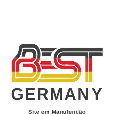
GERMAN
Y
Site em Manutenção