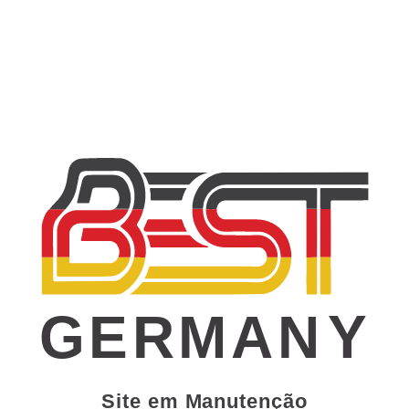
GERMAN
Y
Site em Manutenção