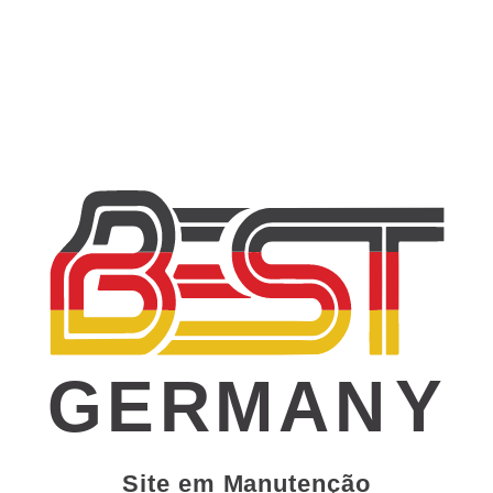
GERMAN
Y
Site em Manutenção