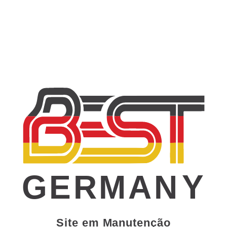
GERMAN
Y
Site em Manutenção