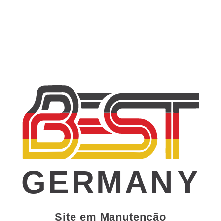
GERMAN
Y
Site em Manutenção