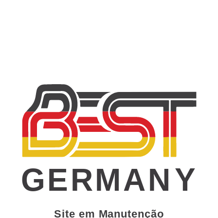
GERMAN
Y
Site em Manutenção