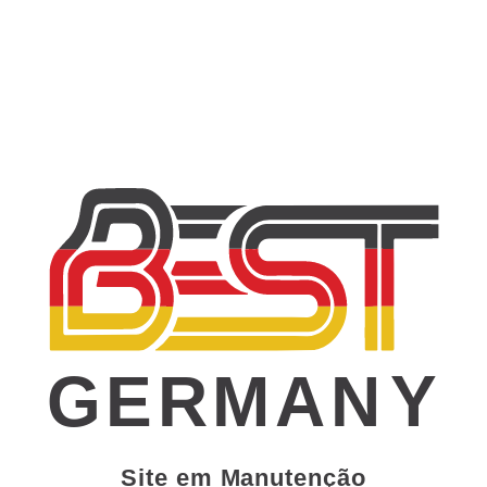
GERMAN
Y
Site em Manutenção